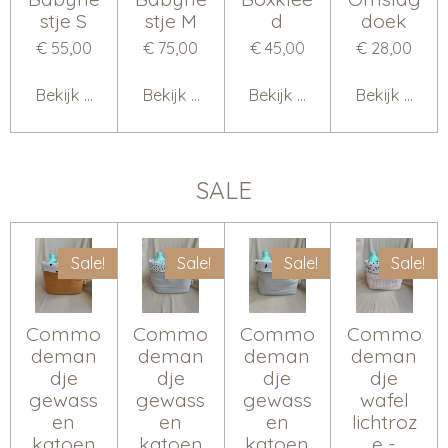
stje S
stje M
d
doek
€ 55,00
€ 75,00
€ 45,00
€ 28,00
Bekijk details
Bekijk details
Bekijk details
Bekijk detail
SALE
Sale!
Sale!
Sale!
Sale!
Commo
Commo
Commo
Commo
deman
deman
deman
deman
dje
dje
dje
dje
gewass
gewass
gewass
wafel
en
en
en
lichtroz
katoen
katoen
katoen
e -