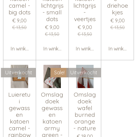
camel -
lichtgrijs
lichtgrijs
driehoe
big dots
- small
-
kjes
dots
veertjes
€ 9,00
€ 9,00
€ 9,00
€ 9,00
€ 13,50
€ 13,50
€ 13,50
€ 13,50
In winkelwagen
In winkelwagen
In winkelwagen
In winkelwa
Uitverkocht
Sale!
Uitverkocht
Luieretu
Omslag
Omslag
i
doek
doek
gewass
gewass
wafel
en
en
burned
katoen
katoen
orange
camel -
army
- nature
rainbow
green -
€ 18,00