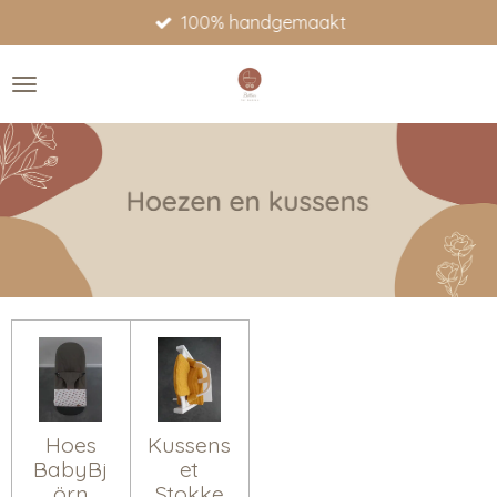
100% handgemaakt
Ga
direct
naar
de
hoofdinhoud
Hoes
Kussens
BabyBj
et
örn
Stokke