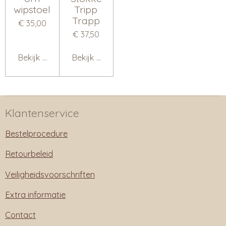
wipstoel
Tripp
Trapp
€ 35,00
€ 37,50
Bekijk details
Bekijk details
Klantenservice
Bestelprocedure
Retourbeleid
Veiligheidsvoorschriften
Extra informatie
Contact