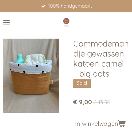
100% handgemaakt
Ga
direct
naar
de
hoofdinhoud
Commodeman
dje gewassen
katoen camel
- big dots
Sale!
€ 9,00
€ 13,50
In winkelwagen