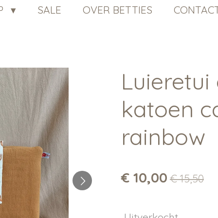
P
SALE
OVER BETTIES
CONTAC
Luieretu
katoen c
rainbow
€ 10,00
€ 15,50
Uitverkocht