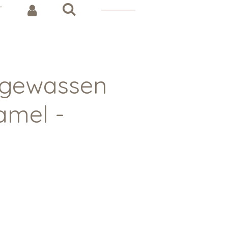
T
i gewassen
amel -