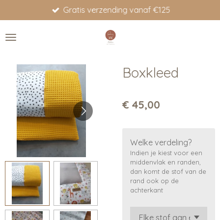
Gratis verzending vanaf €125
Ga
direct
naar
de
hoofdinhoud
Boxkleed
€ 45,00
Welke verdeling?
Indien je kiest voor een
middenvlak en randen,
dan komt de stof van de
rand ook op de
achterkant