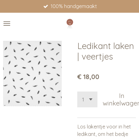
100% handgemaakt
Ga
direct
naar
de
hoofdinhoud
Ledikant laken
| veertjes
€ 18,00
In
winkelwage
Los lakentje voor in het
ledikant, om het bedje