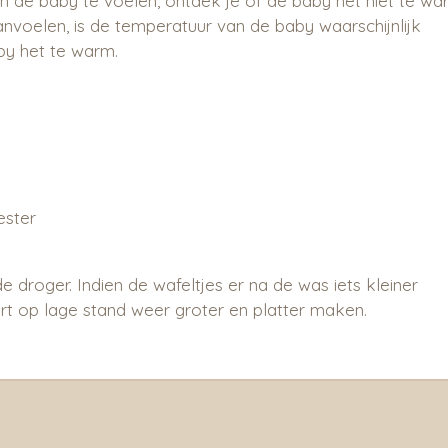
 de baby te voelen, ontdek je of de baby het niet te wa
anvoelen, is de temperatuur van de baby waarschijnlijk
aby het te warm.
ester
 droger. Indien de wafeltjes er na de was iets kleiner
beurt op lage stand weer groter en platter maken.