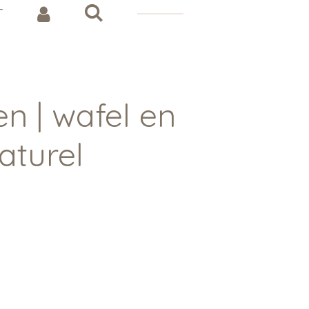
T
n | wafel en
aturel