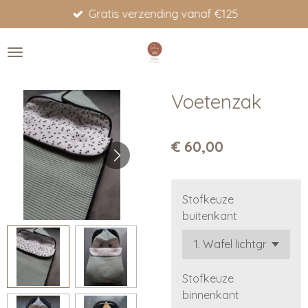
Gratis verzending vanaf €125
Ga
direct
naar
de
hoofdinhoud
Voetenzak
€ 60,00
Stofkeuze
buitenkant
Stofkeuze
binnenkant