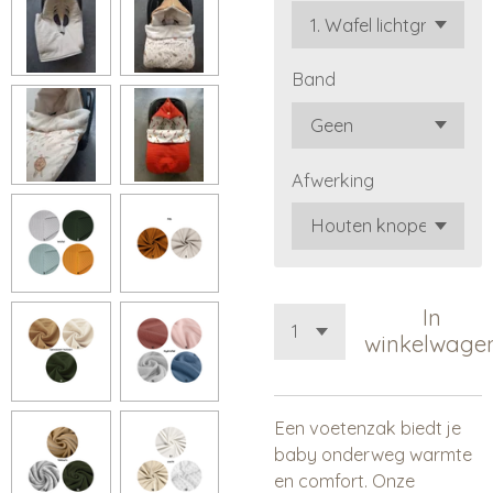
Band
Afwerking
In
winkelwage
Een voetenzak biedt je
baby onderweg warmte
en comfort. Onze