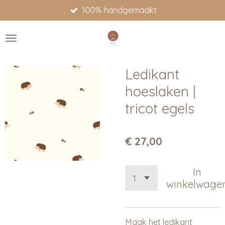
100% handgemaakt
Ga
direct
naar
de
hoofdinhoud
Ledikant
hoeslaken |
tricot egels
€ 27,00
In
winkelwage
Maak het ledikant